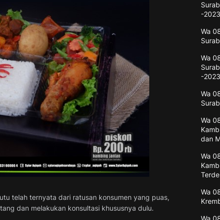
Surab
-202
Wa 08
Surab
Wa 08
Surab
-202
Wa 08
Surab
Wa 0
Kambi
dan M
Wa 0
Kambi
Terde
Wa 08
utu telah ternyata dari ratusan konsumen yang puas,
Kremb
atang dan melakukan konsultasi khususnya dulu.
Wa 08