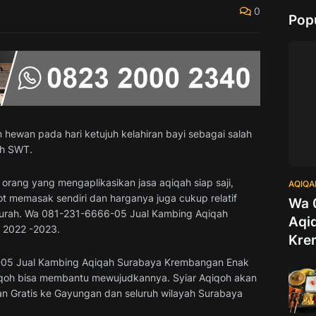
0
Pop
 hewan pada hari ketujuh kelahiran bayi sebagai salah
ah SWT.
orang yang mengaplikasikan jasa aqiqah siap saji,
AQIQA
pot memasak sendiri dan harganya juga cukup relatif
Wa 
murah. Wa 081-231-6666-05 Jual Kambing Aqiqah
Aqi
 2022 -2023.
Kre
-05 Jual Kambing Aqiqah Surabaya Krembangan Enak
iqoh bisa membantu mewujudkannya. Syiar Aqiqoh akan
man Gratis ke Gayungan dan seluruh wilayah Surabaya