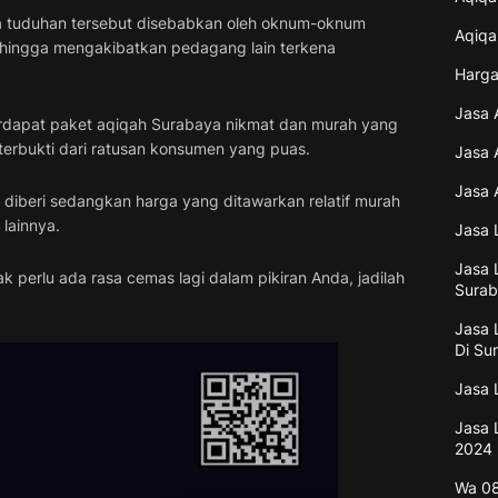
nya tuduhan tersebut disebabkan oleh oknum-oknum
Aqiqa
hingga mengakibatkan pedagang lain terkena
Harga
Jasa 
 terdapat paket aqiqah Surabaya nikmat dan murah yang
h terbukti dari ratusan konsumen yang puas.
Jasa 
Jasa 
diberi sedangkan harga yang ditawarkan relatif murah
lainnya.
Jasa 
Jasa 
perlu ada rasa cemas lagi dalam pikiran Anda, jadilah
Surab
Jasa 
Di Su
Jasa 
Jasa 
2024
Wa 08