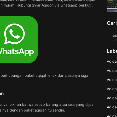
n murah. Hubungi Syiar Aqiqoh via whatsapp berikut :
Cari
Lab
Aqiqa
Aqiqa
berhubungan paket aqiqah enak dan pastinya juga
Aqiqa
Aqiqa
an
Aqiqa
yai pikiran bahwa setiap barang atau jasa yang dijual
Aqiqa
alnya dengan paket aqiqah itu sendiri.
Aqiqa