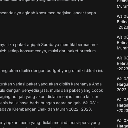
Betin
Murah
 seandainya aqiqah konsumen berjalan lancar tanpa
Wa 08
Betin
-202
Wa 08
Betin
nya jika paket aqiqah Surabaya memiliki bermacam-
Murah
leh setiap konsumennya, mulai dari paket premium
Wa 08
Betin
-202
g akan dipilih dengan budget yang dimiliki dikala ini.
Wa 08
skan variasi paket yang akan dipilih karenanya Anda
Harga
2022 
dulu dengan penyedia jasa, mulai dari paket yang cocok
aging aqiqah yang akan diolah menjadi menu kuliner
Wa 08
jenis hal lainnya berhubungan acara aqiqah. Wa 081-
Harga
rabaya Krembangan Enak dan Murah 2022 -2023.
-202
Wa 08
 menyiapkan menu yang diolah menjadi porsi-porsi yang
Harga