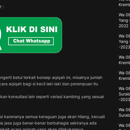
Kremb
 :
Wa 08
Yang 
2022 
Wa 08
Yang 
-202
Wa 08
Kremb
Wa 08
rti betul terkait konsep aqiqah ini, misalnya jumlah
Kremb
ra aqiqah bagi si kecil laki-laki dan perempuan itu
Wa 08
Surab
kan konsultasi lain seperti variasi kambing yang sesuai
-202
Wa 08
Surab
si karenanya semua keraguan juga akan hilang, kecuali
a jasa juga benar-benar berbahagia sekiranya ada
Wa 08
rkait acara aqiqah yang akan dilakukannya.